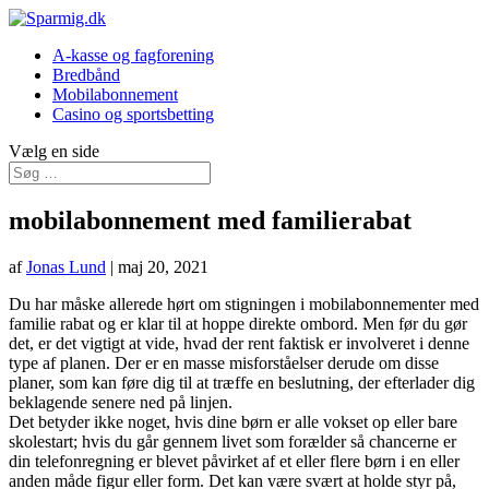
A-kasse og fagforening
Bredbånd
Mobilabonnement
Casino og sportsbetting
Vælg en side
mobilabonnement med familierabat
af
Jonas Lund
|
maj 20, 2021
Du har måske allerede hørt om stigningen i mobilabonnementer med
familie rabat og er klar til at hoppe direkte ombord. Men før du gør
det, er det vigtigt at vide, hvad der rent faktisk er involveret i denne
type af planen. Der er en masse misforståelser derude om disse
planer, som kan føre dig til at træffe en beslutning, der efterlader dig
beklagende senere ned på linjen.
Det betyder ikke noget, hvis dine børn er alle vokset op eller bare
skolestart; hvis du går gennem livet som forælder så chancerne er
din telefonregning er blevet påvirket af et eller flere børn i en eller
anden måde figur eller form. Det kan være svært at holde styr på,