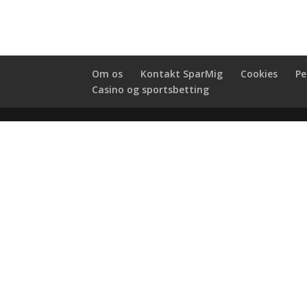
Om os
Kontakt SparMig
Cookies
Pe
Casino og sportsbetting