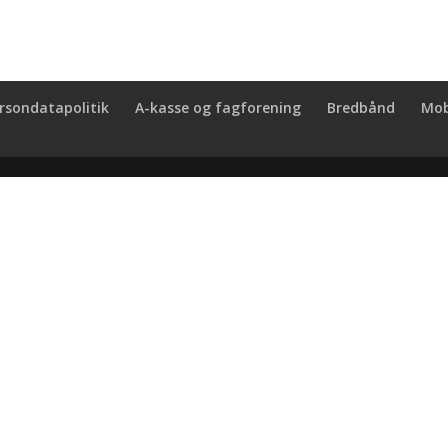
rsondatapolitik
A-kasse og fagforening
Bredbånd
Mob