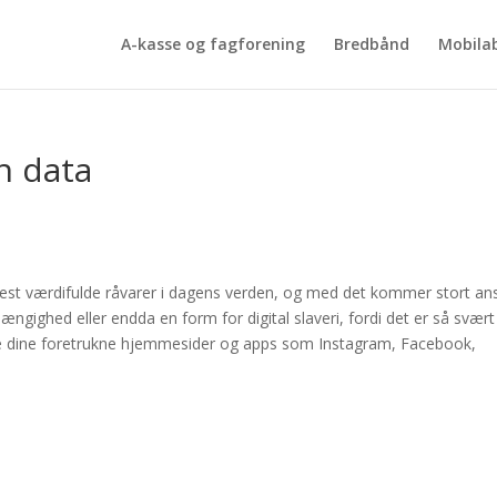
A-kasse og fagforening
Bredbånd
Mobila
n data
mest værdifulde råvarer i dagens verden, og med det kommer stort ans
ighed eller endda en form for digital slaveri, fordi det er så svært
le dine foretrukne hjemmesider og apps som Instagram, Facebook,