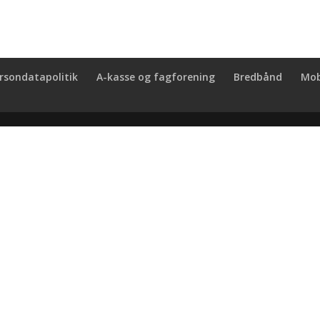
rsondatapolitik
A-kasse og fagforening
Bredbånd
Mob