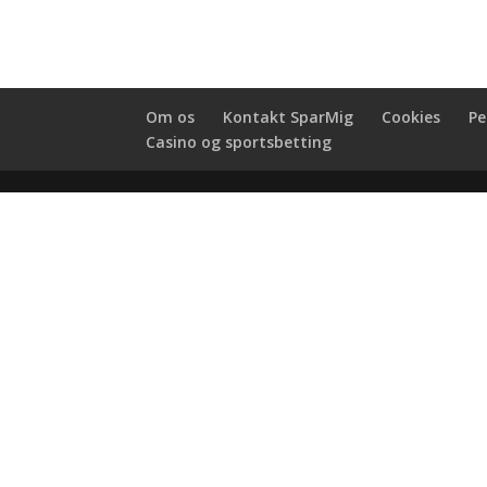
Om os
Kontakt SparMig
Cookies
Pe
Casino og sportsbetting