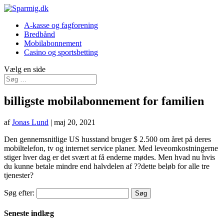
A-kasse og fagforening
Bredbånd
Mobilabonnement
Casino og sportsbetting
Vælg en side
billigste mobilabonnement for familien
af
Jonas Lund
|
maj 20, 2021
Den gennemsnitlige US husstand bruger $ 2.500 om året på deres
mobiltelefon, tv og internet service planer. Med leveomkostningerne
stiger hver dag er det svært at få enderne mødes. Men hvad nu hvis
du kunne betale mindre end halvdelen af ??dette beløb for alle tre
tjenester?
Søg efter:
Seneste indlæg