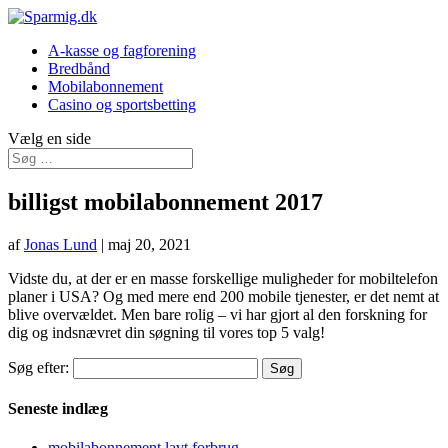
A-kasse og fagforening
Bredbånd
Mobilabonnement
Casino og sportsbetting
Vælg en side
billigst mobilabonnement 2017
af
Jonas Lund
|
maj 20, 2021
Vidste du, at der er en masse forskellige muligheder for mobiltelefon
planer i USA? Og med mere end 200 mobile tjenester, er det nemt at
blive overvældet. Men bare rolig – vi har gjort al den forskning for
dig og indsnævret din søgning til vores top 5 valg!
Søg efter:
Seneste indlæg
mobilabonnement lavt forbrug